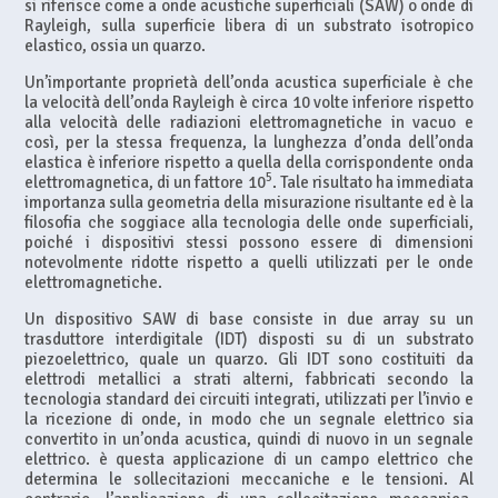
si riferisce come a onde acustiche superficiali (SAW) o onde di
Rayleigh, sulla superficie libera di un substrato isotropico
elastico, ossia un quarzo.
Un’importante proprietà dell’onda acustica superficiale è che
la velocità dell’onda Rayleigh è circa 10 volte inferiore rispetto
alla velocità delle radiazioni elettromagnetiche in vacuo e
così, per la stessa frequenza, la lunghezza d’onda dell’onda
elastica è inferiore rispetto a quella della corrispondente onda
5
elettromagnetica, di un fattore 10
. Tale risultato ha immediata
importanza sulla geometria della misurazione risultante ed è la
filosofia che soggiace alla tecnologia delle onde superficiali,
poiché i dispositivi stessi possono essere di dimensioni
notevolmente ridotte rispetto a quelli utilizzati per le onde
elettromagnetiche.
Un dispositivo SAW di base consiste in due array su un
trasduttore interdigitale (IDT) disposti su di un substrato
piezoelettrico, quale un quarzo. Gli IDT sono costituiti da
elettrodi metallici a strati alterni, fabbricati secondo la
tecnologia standard dei circuiti integrati, utilizzati per l’invio e
la ricezione di onde, in modo che un segnale elettrico sia
convertito in un’onda acustica, quindi di nuovo in un segnale
elettrico. è questa applicazione di un campo elettrico che
determina le sollecitazioni meccaniche e le tensioni. Al