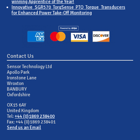
winning Apprentice of the Year!
Innovative SGR570 TorqSense PTO Torque Transducers
for Enhanced Power Take-Off Monitoring
Contact Us
Sensor Technology Ltd
Apollo Park
Ironstone Lane
Wroxton
BANBURY
Oxfordshire
OX15 6AY
United Kingdom
Tel:
+44 (0)1869 238400
Fax: +44 (0)1869 238401
Send us an Email