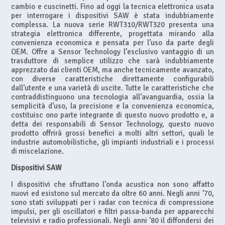
cambio e cuscinetti. Fino ad oggi la tecnica elettronica usata
per interrogare i dispositivi SAW è stata indubbiamente
complessa. La nuova serie RWT310/RWT320 presenta una
strategia elettronica differente, progettata mirando alla
convenienza economica e pensata per l’uso da parte degli
OEM. Offre a Sensor Technology l’esclusivo vantaggio di un
trasduttore di semplice utilizzo che sarà indubbiamente
apprezzato dai clienti OEM, ma anche tecnicamente avanzato,
con diverse caratteristiche direttamente configurabili
dall’utente e una varietà di uscite. Tutte le caratteristiche che
contraddistinguono una tecnologia all’avanguardia, ossia la
semplicità d’uso, la precisione e la convenienza economica,
costituisc ono parte integrante di questo nuovo prodotto e, a
detta dei responsabili di Sensor Technology, questo nuovo
prodotto offrirà grossi benefici a molti altri settori, quali le
industrie automobilistiche, gli impianti industriali e i processi
di miscelazione.
Dispositivi SAW
I dispositivi che sfruttano l’onda acustica non sono affatto
nuovi ed esistono sul mercato da oltre 60 anni. Negli anni ’70,
sono stati sviluppati per i radar con tecnica di compressione
impulsi, per gli oscillatori e filtri passa-banda per apparecchi
televisivi e radio professionali. Negli anni ’80 il diffondersi dei