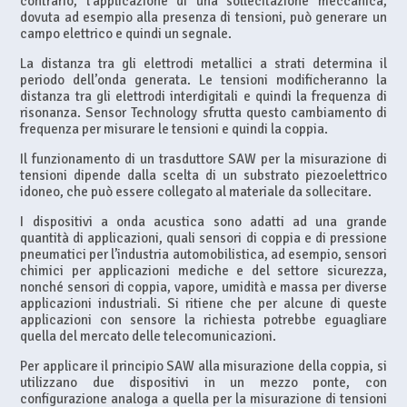
contrario, l’applicazione di una sollecitazione meccanica,
dovuta ad esempio alla presenza di tensioni, può generare un
campo elettrico e quindi un segnale.
La distanza tra gli elettrodi metallici a strati determina il
periodo dell’onda generata. Le tensioni modificheranno la
distanza tra gli elettrodi interdigitali e quindi la frequenza di
risonanza. Sensor Technology sfrutta questo cambiamento di
frequenza per misurare le tensioni e quindi la coppia.
Il funzionamento di un trasduttore SAW per la misurazione di
tensioni dipende dalla scelta di un substrato piezoelettrico
idoneo, che può essere collegato al materiale da sollecitare.
I dispositivi a onda acustica sono adatti ad una grande
quantità di applicazioni, quali sensori di coppia e di pressione
pneumatici per l’industria automobilistica, ad esempio, sensori
chimici per applicazioni mediche e del settore sicurezza,
nonché sensori di coppia, vapore, umidità e massa per diverse
applicazioni industriali. Si ritiene che per alcune di queste
applicazioni con sensore la richiesta potrebbe eguagliare
quella del mercato delle telecomunicazioni.
Per applicare il principio SAW alla misurazione della coppia, si
utilizzano due dispositivi in un mezzo ponte, con
configurazione analoga a quella per la misurazione di tensioni